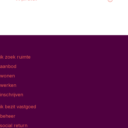
ik zoek ruimte
aanbod
wonen
werken
inschrijven
ik bezit vastgoed
beheer
social return