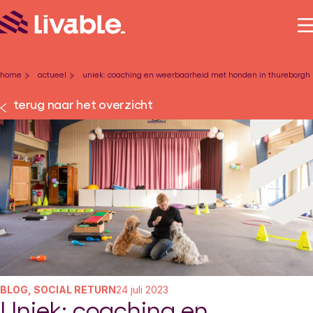
home
actueel
uniek: coaching en weerbaarheid met honden in thureborgh
-
-
terug naar het overzicht
BLOG, SOCIAL RETURN
24 juli 2023
Uniek: coaching en