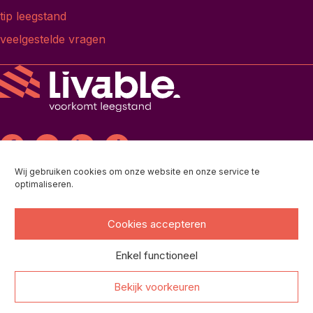
tip leegstand
veelgestelde vragen
Wij gebruiken cookies om onze website en onze service te
Maaskade 83A, 3071 ND Rotterdam
optimaliseren.
+31 (0)10 - 845 06 86
,
hallo@livable.nl
privacystatement
Cookies accepteren
Enkel functioneel
Bekijk voorkeuren