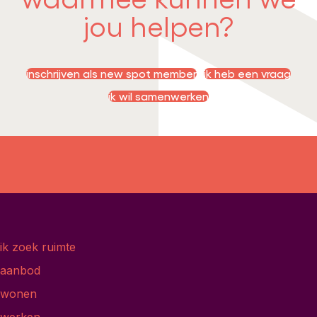
jou helpen?
inschrijven als new spot member
ik heb een vraag
ik wil samenwerken
ik zoek ruimte
aanbod
wonen
werken