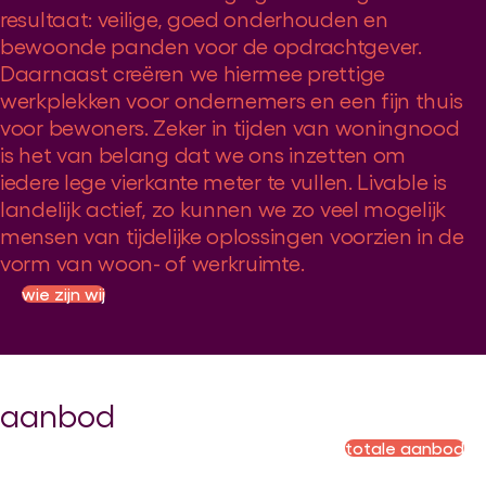
resultaat: veilige, goed onderhouden en
bewoonde panden voor de opdrachtgever.
Daarnaast creëren we hiermee prettige
werkplekken voor ondernemers en een fijn thuis
voor bewoners. Zeker in tijden van woningnood
is het van belang dat we ons inzetten om
iedere lege vierkante meter te vullen. Livable is
landelijk actief, zo kunnen we zo veel mogelijk
mensen van tijdelijke oplossingen voorzien in de
vorm van woon- of werkruimte.
wie zijn wij
aanbod
totale aanbod