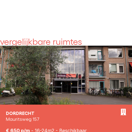
vergelijkbare ruimtes
DORDRECHT
Mauritsweg 157
€ 650 p/m
- 16-24m2 - Beschikbaar