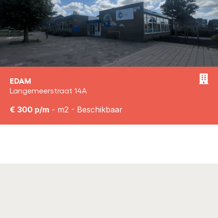
EDAM
Langemeerstraat 14A
€ 300 p/m
- m2 - Beschikbaar