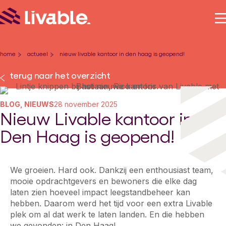
home
actueel
nieuw livable kantoor in den haag is geopend!
-
-
terug naar het overzicht
BLOG, NIEUWS
28 november 2025
Nieuw Livable kantoor in
Den Haag is geopend!
We groeien. Hard ook. Dankzij een enthousiast team,
mooie opdrachtgevers en bewoners die elke dag
laten zien hoeveel impact leegstandbeheer kan
hebben. Daarom werd het tijd voor een extra Livable
plek om al dat werk te laten landen. En die hebben
we gevonden: in Den Haag!